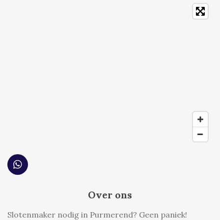
W
h
a
Over ons
t
s
Slotenmaker nodig in Purmerend? Geen paniek!
A