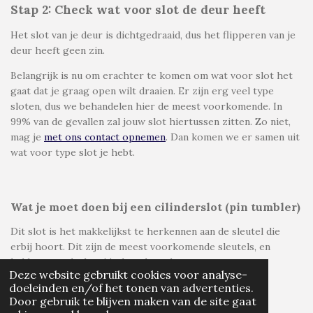
Stap 2: Check wat voor slot de deur heeft
Het slot van je deur is dichtgedraaid, dus het flipperen van je
deur heeft geen zin.
Belangrijk is nu om erachter te komen om wat voor slot het
gaat dat je graag open wilt draaien. Er zijn erg veel type
sloten, dus we behandelen hier de meest voorkomende. In
99% van de gevallen zal jouw slot hiertussen zitten. Zo niet,
mag je
met ons contact opnemen
. Dan komen we er samen uit
wat voor type slot je hebt.
Wat je moet doen bij een cilinderslot (pin tumbler)
Dit slot is het makkelijkst te herkennen aan de sleutel die
erbij hoort. Dit zijn de meest voorkomende sleutels, en
hebben aan slechts één kant kartels.
Deze website gebruikt cookies voor analyse-
NLBedrijfsvermelding.nl - Gratis uw bedr
doeleinden en/of het tonen van advertenties.
Door gebruik te blijven maken van de site gaat