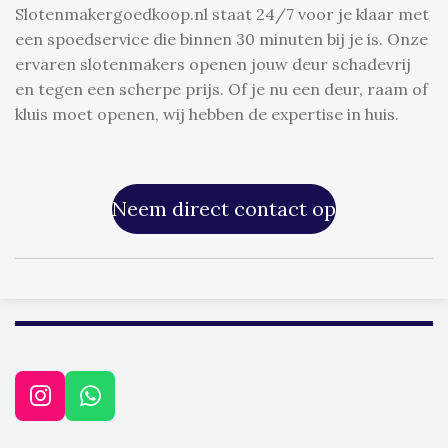
p
Slotenmakergoedkoop.nl
staat 24/7 voor je klaar met
p
een
spoedservice
die binnen 30 minuten bij je is. Onze
ervaren
slotenmakers
openen jouw deur
schadevrij
en tegen een
scherpe prijs
. Of je nu een
deur
,
raam
of
kluis
moet openen, wij hebben de expertise in huis.
Neem direct contact op
I
W
n
h