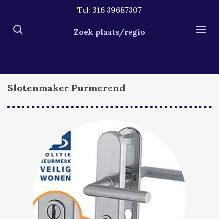
Tel: 316 39687307
Ga
direct
Zoek plaats/regio
naar
de
hoofdinhoud
Slotenmaker Purmerend