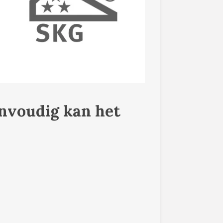
envoudig kan het