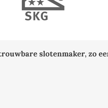
trouwbare slotenmaker, zo e