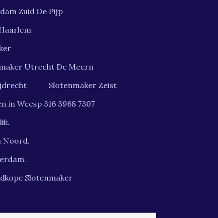
dam Zuid De Pijp
 Haarlem
ker
nmaker Utrecht De Meern
jdrecht
Slotenmaker Zeist
en in Weesp 316 3968 7307
ik.
 Noord.
gerdam.
dkope Slotenmaker