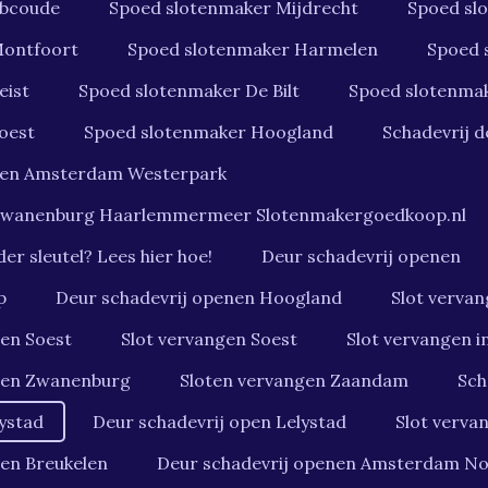
Abcoude
Spoed slotenmaker Mijdrecht
Spoed sl
Montfoort
Spoed slotenmaker Harmelen
Spoed 
eist
Spoed slotenmaker De Bilt
Spoed slotenmak
oest
Spoed slotenmaker Hoogland
Schadevrij 
enen Amsterdam Westerpark
Zwanenburg Haarlemmermeer Slotenmakergoedkoop.nl
r sleutel? Lees hier hoe!
Deur schadevrij openen
p
Deur schadevrij openen Hoogland
Slot verva
nen Soest
Slot vervangen Soest
Slot vervangen 
nen Zwanenburg
Sloten vervangen Zaandam
Sch
ystad
Deur schadevrij open Lelystad
Slot verva
nen Breukelen
Deur schadevrij openen Amsterdam N