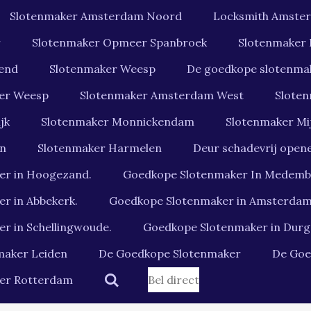
Slotenmaker Amsterdam Noord
Locksmith Amster
r
Slotenmaker Opmeer Spanbroek
Slotenmaker
end
Slotenmaker Weesp
De goedkope slotenma
er Weesp
Slotenmaker Amsterdam West
Slote
jk
Slotenmaker Monnickendam
Slotenmaker Mi
en
Slotenmaker Harmelen
Deur schadevrij open
er in Hoogezand.
Goedkope Slotenmaker In Medembl
r in Abbekerk.
Goedkope Slotenmaker in Amsterdam
r in Schellingwoude.
Goedkope Slotenmaker in Dur
maker Leiden
De Goedkope Slotenmaker
De Goe
er Rotterdam
Bel direct