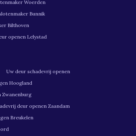
otenmaker Woerden
slotenmaker Bunnik
er Bilthoven
deur openen Lelystad
Uw deur schadevrij openen
ngen Hoogland
in Zwanenburg
adevrij deur openen Zaandam
ngen Breukelen
oord