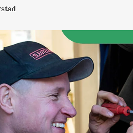
ystad