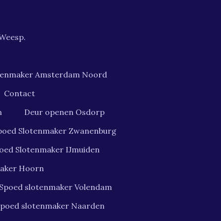
 Weesp.
tenmaker Amsterdam Noord
Contact
n
Deur openen Osdorp
poed Slotenmaker Zwanenburg
oed Slotenmaker IJmuiden
aker Hoorn
Spoed slotenmaker Volendam
poed slotenmaker Naarden