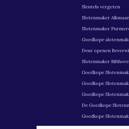
Sleutels vergeten
Slotenmaker Alkmaa
Slotenmaker Purmer
Goedkope slotenmak
Deur openen Beverwi
Slotenmaker Bilthov
Goedkope Slotenmak
Goedkope Slotenmake
Goedkope Slotenmake
De Goedkope Sloten
Goedkope Slotenmak