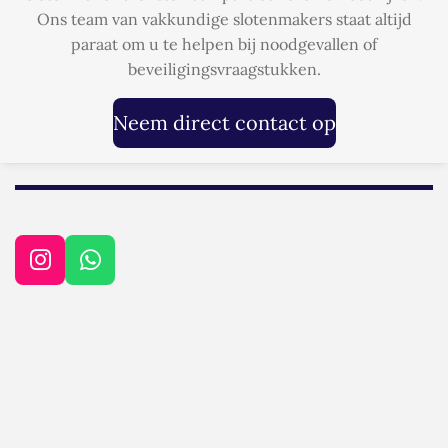
Ons team van vakkundige slotenmakers staat altijd
paraat om u te helpen bij noodgevallen of
beveiligingsvraagstukken.
Neem direct contact op
I
W
n
h
s
a
t
t
a
s
g
A
r
p
a
p