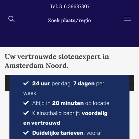
Tel: 316 39687307
Ga
direct
Zoek plaats/regio
naar
de
hoofdinhoud
Uw vertrouwde slotenexpert in
Amsterdam Noord.