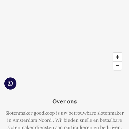
W
h
a
Over ons
t
s
Slotenmaker goedkoop is uw betrouwbare slotenmaker
A
p
in Amsterdam Noord . Wij bieden snelle en betaalbare
p
slotenmaker diensten aan particulieren en bedrijven.