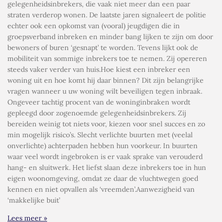
gelegenheidsinbrekers, die vaak niet meer dan een paar
straten verderop wonen. De laatste jaren signaleert de politie
echter ook een opkomst van (vooral) jeugdigen die in
groepsverband inbreken en minder bang lijken te zijn om door
bewoners of buren ‘gesnapt’ te worden. Tevens lijkt ook de
mobiliteit van sommige inbrekers toe te nemen. Zij opereren
steeds vaker verder van huis.Hoe kiest een inbreker een
woning uit en hoe komt hij daar binnen? Dit zijn belangrijke
vragen wanneer u uw woning wilt beveiligen tegen inbraak.
Ongeveer tachtig procent van de woninginbraken wordt
gepleegd door zogenoemde gelegenheidsinbrekers. Zij
bereiden weinig tot niets voor, kiezen voor snel succes en zo
min mogelijk risico’s. Slecht verlichte buurten met (veelal
onverlichte) achterpaden hebben hun voorkeur. In buurten
waar veel wordt ingebroken is er vaak sprake van verouderd
hang- en sluitwerk. Het liefst slaan deze inbrekers toe in hun
eigen woonomgeving, omdat ze daar de vluchtwegen goed
kennen en niet opvallen als ‘vreemden’.Aanwezigheid van
‘makkelijke buit’
Lees meer »