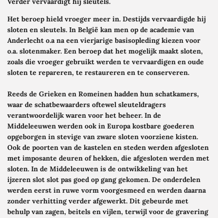
Verder vervaardigt hij sleutels.
Het beroep hield vroeger meer in. Destijds vervaardigde hij
sloten en sleutels. In België kan men op de academie van
Anderlecht o.a na een vierjarige basisopleding kiezen voor
o.a. slotenmaker. Een beroep dat het mogelijk maakt sloten,
zoals die vroeger gebruikt werden te vervaardigen en oude
sloten te repareren, te restaureren en te conserveren.
Reeds de Grieken en Romeinen hadden hun schatkamers,
waar de schatbewaarders oftewel sleuteldragers
verantwoordelijk waren voor het beheer. In de
Middeleeuwen werden ook in Europa kostbare goederen
opgeborgen in stevige van zware sloten voorziene kisten.
Ook de poorten van de kastelen en steden werden afgesloten
met imposante deuren of hekken, die afgesloten werden met
sloten. In de Middeleeuwen is de ontwikkeling van het
ijzeren slot slot pas goed op gang gekomen. De onderdelen
werden eerst in ruwe vorm voorgesmeed en werden daarna
zonder verhitting
verder afgewerkt. Dit gebeurde met
behulp van zagen, beitels en vijlen, terwijl voor de gravering