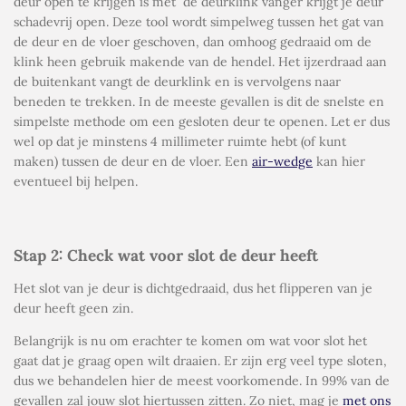
deur open te krijgen is met
de deurklink vanger krijgt je deur
schadevrij open. Deze tool wordt simpelweg tussen het gat van
de deur en de vloer geschoven, dan omhoog gedraaid om de
klink heen gebruik makende van de hendel. Het ijzerdraad aan
de buitenkant vangt de deurklink en is vervolgens naar
beneden te trekken. In de meeste gevallen is dit de snelste en
simpelste methode om een gesloten deur te openen. Let er dus
wel op dat je minstens 4 millimeter ruimte hebt (of kunt
maken) tussen de deur en de vloer. Een
air-wedge
kan hier
eventueel bij helpen.
Stap 2: Check wat voor slot de deur heeft
Het slot van je deur is dichtgedraaid, dus het flipperen van je
deur heeft geen zin.
Belangrijk is nu om erachter te komen om wat voor slot het
gaat dat je graag open wilt draaien. Er zijn erg veel type sloten,
dus we behandelen hier de meest voorkomende. In 99% van de
gevallen zal jouw slot hiertussen zitten. Zo niet, mag je
met ons