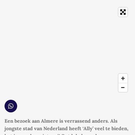
W
h
a
Een bezoek aan Almere is verrassend anders. Als
t
jongste stad van Nederland heeft ‘Ally’ veel te bieden,
s