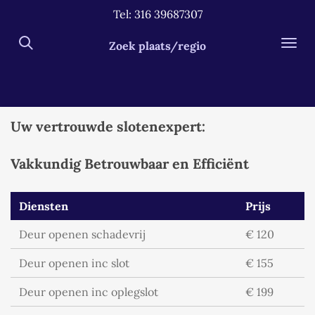
Tel: 316 39687307
Ga
direct
Zoek plaats/regio
naar
de
hoofdinhoud
Uw vertrouwde slotenexpert:
Vakkundig Betrouwbaar en Efficiënt
Diensten
Prijs
Deur openen schadevrij
€ 120
Deur openen inc slot
€ 155
Deur openen inc oplegslot
€ 199