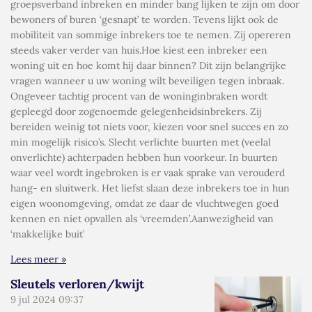
groepsverband inbreken en minder bang lijken te zijn om door
bewoners of buren ‘gesnapt’ te worden. Tevens lijkt ook de
mobiliteit van sommige inbrekers toe te nemen. Zij opereren
steeds vaker verder van huis.Hoe kiest een inbreker een
woning uit en hoe komt hij daar binnen? Dit zijn belangrijke
vragen wanneer u uw woning wilt beveiligen tegen inbraak.
Ongeveer tachtig procent van de woninginbraken wordt
gepleegd door zogenoemde gelegenheidsinbrekers. Zij
bereiden weinig tot niets voor, kiezen voor snel succes en zo
min mogelijk risico’s. Slecht verlichte buurten met (veelal
onverlichte) achterpaden hebben hun voorkeur. In buurten
waar veel wordt ingebroken is er vaak sprake van verouderd
hang- en sluitwerk. Het liefst slaan deze inbrekers toe in hun
eigen woonomgeving, omdat ze daar de vluchtwegen goed
kennen en niet opvallen als ‘vreemden’.Aanwezigheid van
‘makkelijke buit’
Lees meer »
Sleutels verloren/kwijt
9 jul 2024
09:37