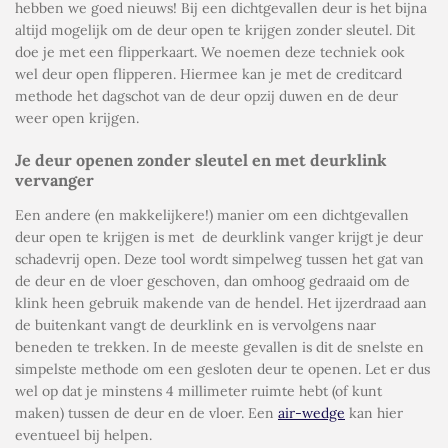
hebben we goed nieuws! Bij een dichtgevallen deur is het bijna
altijd mogelijk om de deur open te krijgen zonder sleutel. Dit
doe je met een flipperkaart. We noemen deze techniek ook
wel
deur open flipperen
. Hiermee kan je met de creditcard
methode het dagschot van de deur opzij duwen en de deur
weer open krijgen.
Je deur openen zonder sleutel en met deurklink
vervanger
Een andere (en makkelijkere!) manier om een dichtgevallen
deur open te krijgen is met
de deurklink vanger krijgt je deur
schadevrij open. Deze tool wordt simpelweg tussen het gat van
de deur en de vloer geschoven, dan omhoog gedraaid om de
klink heen gebruik makende van de hendel. Het ijzerdraad aan
de buitenkant vangt de deurklink en is vervolgens naar
beneden te trekken. In de meeste gevallen is dit de snelste en
simpelste methode om een gesloten deur te openen. Let er dus
wel op dat je minstens 4 millimeter ruimte hebt (of kunt
maken) tussen de deur en de vloer. Een
air-wedge
kan hier
eventueel bij helpen.