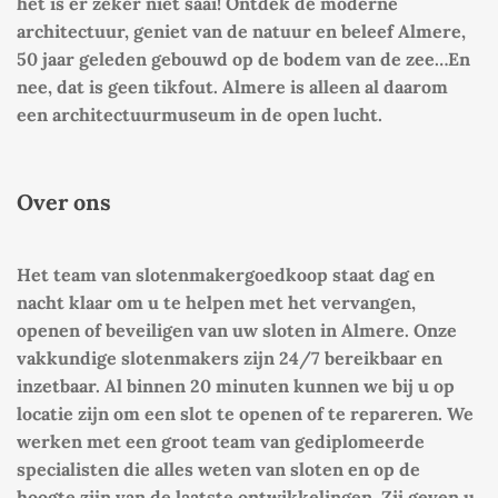
het is er zeker niet saai! Ontdek de moderne
A
p
architectuur, geniet van de natuur en beleef Almere,
p
50 jaar geleden gebouwd op de bodem van de zee…En
nee, dat is geen tikfout. Almere is alleen al daarom
een architectuurmuseum in de open lucht.
Over ons
Het team van slotenmakergoedkoop staat dag en
nacht klaar om u te helpen met het vervangen,
openen of beveiligen van uw sloten in Almere. Onze
vakkundige slotenmakers zijn 24/7 bereikbaar en
inzetbaar. Al binnen 20 minuten kunnen we bij u op
locatie zijn om een slot te openen of te repareren. We
werken met een groot team van gediplomeerde
specialisten die alles weten van sloten en op de
hoogte zijn van de laatste ontwikkelingen. Zij geven u