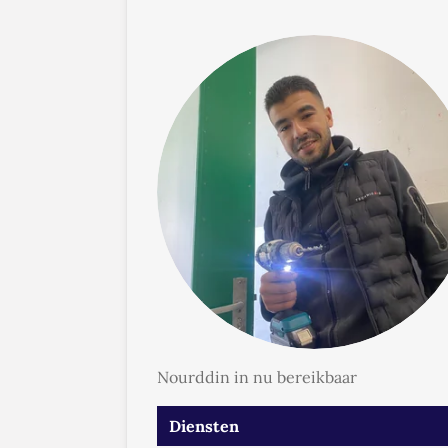
Nourddin in nu bereikbaar
Diensten