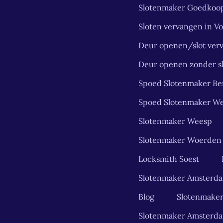
Slotenmaker Goedkoo
Sloten vervangen in V
Deur openen/slot ver
Deur openen zonder sl
Spoed Slotenmaker Be
Spoed Slotenmaker We
Slotenmaker Weesp
Slotenmaker Woerden
Locksmith Soest
Slotenmaker Amsterd
Blog
Slotenmaker
Slotenmaker Amsterd