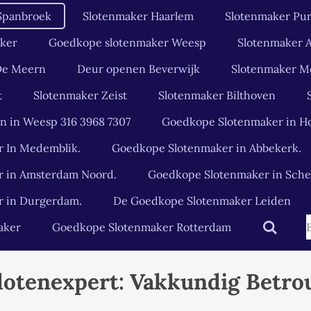
Spanbroek
Slotenmaker Haarlem
Slotenmaker Pu
ker
Goedkope slotenmaker Weesp
Slotenmaker 
De Meern
Deur openen Beverwijk
Slotenmaker 
t
Slotenmaker Zeist
Slotenmaker Bilthoven
n in Weesp 316 3968 7307
Goedkope Slotenmaker in H
 In Medemblik.
Goedkope Slotenmaker in Abbekerk.
 in Amsterdam Noord.
Goedkope Slotenmaker in Sche
 in Durgerdam.
De Goedkope Slotenmaker Leiden
aker
Goedkope Slotenmaker Rotterdam
otenexpert: Vakkundig Betrou