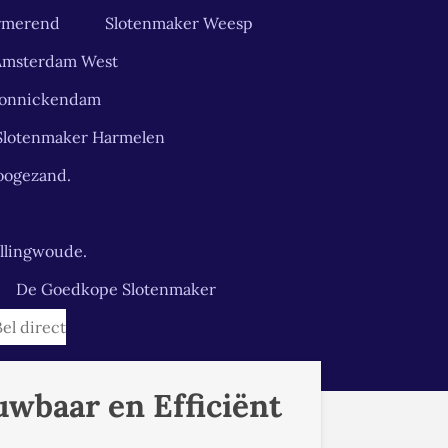
rmerend
Slotenmaker Weesp
Amsterdam West
Monnickendam
Slotenmaker Harmelen
oogezand.
llingwoude.
De Goedkope Slotenmaker
Bel direct
wbaar en Efficiënt