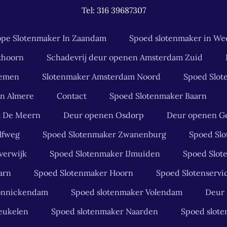
Tel: 316 39687307
pe Slotenmaker In Zaandam
Spoed slotenmaker in We
thoorn
Schadevrij deur openen Amsterdam Zuid
iemen
Slotenmaker Amsterdam Noord
Spoed Slot
en Almere
Contact
Spoed Slotenmaker Baarn
t De Meern
Deur openen Osdorp
Deur openen G
lfweg
Spoed Slotenmaker Zwanenburg
Spoed Sl
verwijk
Spoed Slotenmaker IJmuiden
Spoed Slot
arn
Spoed Slotenmaker Hoorn
Spoed Slotenserv
onnickendam
Spoed slotenmaker Volendam
Deur 
eukelen
Spoed slotenmaker Naarden
Spoed slot