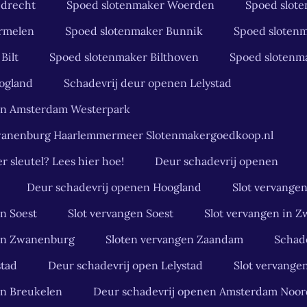
jdrecht
Spoed slotenmaker Woerden
Spoed slot
rmelen
Spoed slotenmaker Bunnik
Spoed slotenm
Bilt
Spoed slotenmaker Bilthoven
Spoed slotenm
ogland
Schadevrij deur openen Lelystad
en Amsterdam Westerpark
wanenburg Haarlemmermeer Slotenmakergoedkoop.nl
 sleutel? Lees hier hoe!
Deur schadevrij openen
Deur schadevrij openen Hoogland
Slot vervange
n Soest
Slot vervangen Soest
Slot vervangen in 
en Zwanenburg
Sloten vervangen Zaandam
Schad
stad
Deur schadevrij open Lelystad
Slot vervange
en Breukelen
Deur schadevrij openen Amsterdam Noor