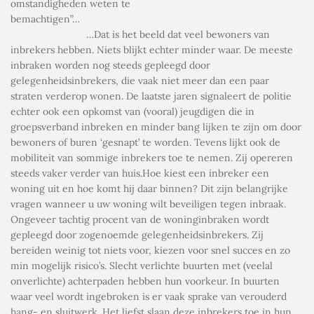
omstandigheden weten te
bemachtigen”…
…Dat is het beeld dat veel bewoners van
inbrekers hebben. Niets blijkt echter minder waar. De meeste
inbraken worden nog steeds gepleegd door
gelegenheidsinbrekers, die vaak niet meer dan een paar
straten verderop wonen. De laatste jaren signaleert de politie
echter ook een opkomst van (vooral) jeugdigen die in
groepsverband inbreken en minder bang lijken te zijn om door
bewoners of buren ‘gesnapt’ te worden. Tevens lijkt ook de
mobiliteit van sommige inbrekers toe te nemen. Zij opereren
steeds vaker verder van huis.Hoe kiest een inbreker een
woning uit en hoe komt hij daar binnen? Dit zijn belangrijke
vragen wanneer u uw woning wilt beveiligen tegen inbraak.
Ongeveer tachtig procent van de woninginbraken wordt
gepleegd door zogenoemde gelegenheidsinbrekers. Zij
bereiden weinig tot niets voor, kiezen voor snel succes en zo
min mogelijk risico’s. Slecht verlichte buurten met (veelal
onverlichte) achterpaden hebben hun voorkeur. In buurten
waar veel wordt ingebroken is er vaak sprake van verouderd
hang- en sluitwerk. Het liefst slaan deze inbrekers toe in hun