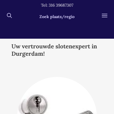
Tel: 316 39687307
Ga
direct
Zoek plaats/regio
naar
de
hoofdinhoud
Uw vertrouwde slotenexpert in
Durgerdam!