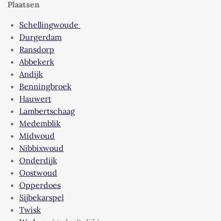
a
Plaatsen
t
s
Schellingwoude
A
Durgerdam
p
Ransdorp
p
Abbekerk
Andijk
Benningbroek
Hauwert
Lambertschaag
Medemblik
Midwoud
Nibbixwoud
Onderdijk
Oostwoud
Opperdoes
Sijbekarspel
Twisk