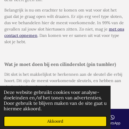
Belangrijk is nu om erachter te komen om wat voor slot het
gaat dat je graag open wilt draaien. Er zijn erg veel type sloten,
dus we behandelen hier de meest voorkomende. In 99% van de
gevallen zal jouw slot hiertussen zitten. Zo niet, mag je
met ons
contact opnemen
. Dan komen we er samen uit wat voor type
slot je hebt.
Wat je moet doen bij een cilinderslot (pin tumbler)
Dit slot is het makkelijkst te herkennen aan de sleutel die erbij
hoort. Dit zijn de meest voorkomende sleutels, en hebben aan
slechts één kant kartels.
Deze website gebruikt cookies voor analyse-
NLBedrijfsvermelding.nl - Gratis uw bedr
doeleinden en/of het tonen van advertenties.
Door gebruik te blijven maken van de site gaat u
hiermee akkoord.
Akkoord
E-mailadres
Telefoonnummer
Kaart
WhatsApp