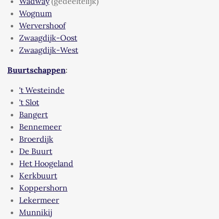
Wadway
(gedeeltelijk)
Wognum
Wervershoof
Zwaagdijk-Oost
Zwaagdijk-West
Buurtschappen
:
't Westeinde
't Slot
Bangert
Bennemeer
Broerdijk
De Buurt
Het Hoogeland
Kerkbuurt
Koppershorn
Lekermeer
Munnikij