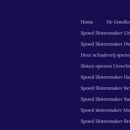
Ga
direct
naar
Home
De Goedko
de
Spoed Slotenmaker Ui
hoofdinhoud
Spoed Slotenmaker D
Deur schadevrij open
Sloten openen Utrech
Spoed Slotenmaker Ha
Spoed Slotenmaker Be
Spoed Slotenmaker Ba
Spoed slotenmaker M
Spoed Slotenmaker Br