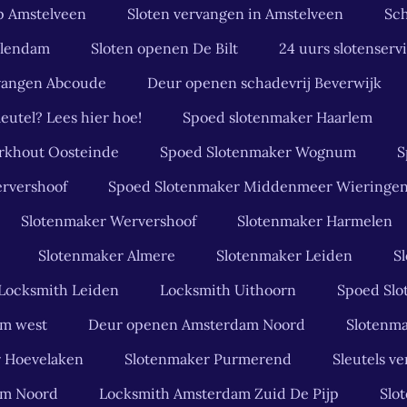
p Amstelveen
Sloten vervangen in Amstelveen
Sch
olendam
Sloten openen De Bilt
24 uurs slotenserv
vangen Abcoude
Deur openen schadevrij Beverwijk
eutel? Lees hier hoe!
Spoed slotenmaker Haarlem
rkhout Oosteinde
Spoed Slotenmaker Wognum
S
rvershoof
Spoed Slotenmaker Middenmeer Wieringe
Slotenmaker Wervershoof
Slotenmaker Harmelen
Slotenmaker Almere
Slotenmaker Leiden
S
Locksmith Leiden
Locksmith Uithoorn
Spoed Slo
am west
Deur openen Amsterdam Noord
Slotenma
 Hoevelaken
Slotenmaker Purmerend
Sleutels v
am Noord
Locksmith Amsterdam Zuid De Pijp
Slo