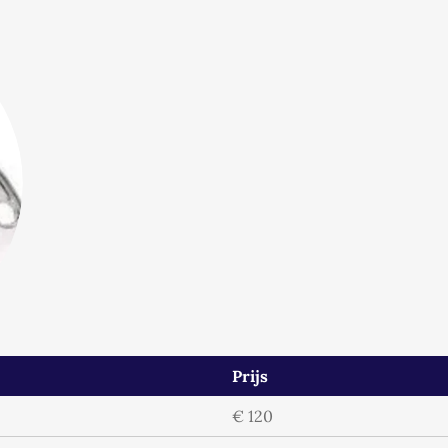
Prijs
€ 120