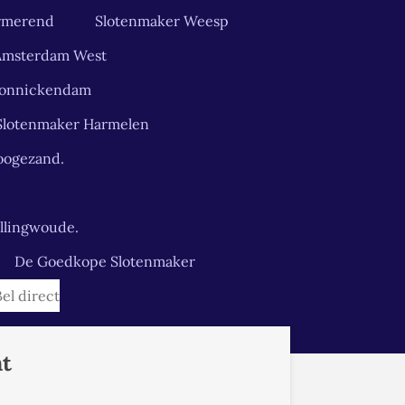
rmerend
Slotenmaker Weesp
Amsterdam West
Monnickendam
Slotenmaker Harmelen
oogezand.
llingwoude.
De Goedkope Slotenmaker
Bel direct
nt