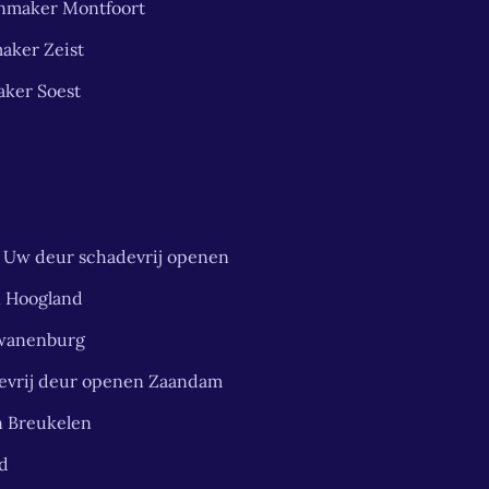
enmaker Montfoort
aker Zeist
aker Soest
Uw deur schadevrij openen
n Hoogland
Zwanenburg
evrij deur openen Zaandam
n Breukelen
d