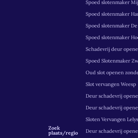
Spoed slotenmaker Mi
Spoed slotenmaker Ha
Spoed slotenmaker De 
Spoed slotenmaker Ho
Schadevrij deur open
Spoed Slotenmaker Z
Oud slot openen zonder
Slot vervangen Weesp
Deur schadevrij opene
Deur schadevrij open
Sloten Vervangen Lely
Zoek
Deur schadevrij open
plaats/regio