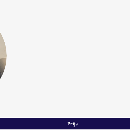
Prijs