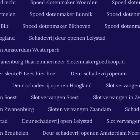
jdrecht
Spoed slotenmaker Woerden
Spoed slot
rmelen
Spoed slotenmaker Bunnik
Spoed slotenm
Bilt
Spoed slotenmaker Bilthoven
Spoed slotenm
ogland
Schadevrij deur openen Lelystad
en Amsterdam Westerpark
wanenburg Haarlemmermeer Slotenmakergoedkoop.nl
 sleutel? Lees hier hoe!
Deur schadevrij openen
Deur schadevrij openen Hoogland
Slot vervange
n Soest
Slot vervangen Soest
Slot vervangen in 
en Zwanenburg
Sloten vervangen Zaandam
Schad
stad
Deur schadevrij open Lelystad
Slot vervange
en Breukelen
Deur schadevrij openen Amsterdam Noor