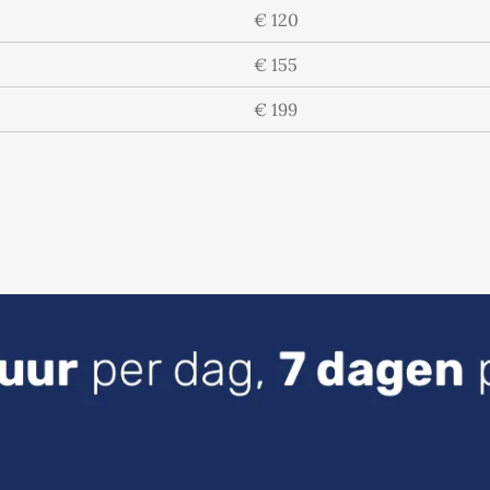
€ 120
€ 155
€ 199