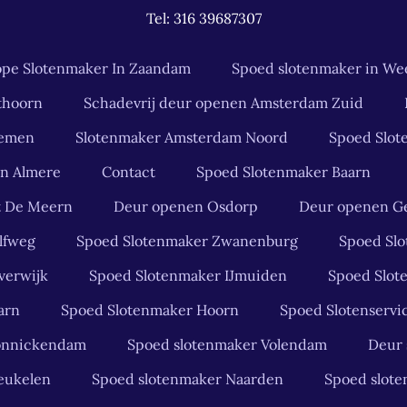
Tel: 316 39687307
pe Slotenmaker In Zaandam
Spoed slotenmaker in We
thoorn
Schadevrij deur openen Amsterdam Zuid
iemen
Slotenmaker Amsterdam Noord
Spoed Slot
en Almere
Contact
Spoed Slotenmaker Baarn
t De Meern
Deur openen Osdorp
Deur openen G
lfweg
Spoed Slotenmaker Zwanenburg
Spoed Sl
verwijk
Spoed Slotenmaker IJmuiden
Spoed Slot
arn
Spoed Slotenmaker Hoorn
Spoed Slotenserv
onnickendam
Spoed slotenmaker Volendam
Deur 
eukelen
Spoed slotenmaker Naarden
Spoed slot