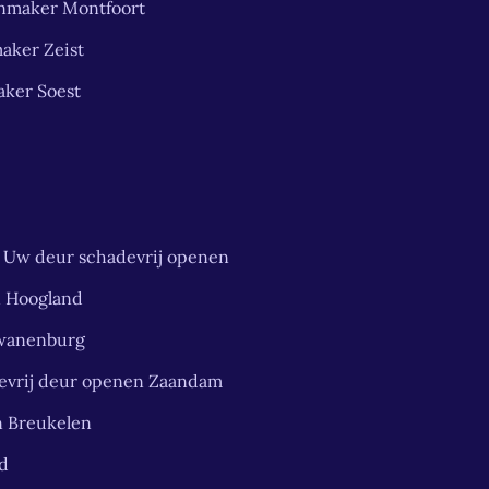
enmaker Montfoort
aker Zeist
aker Soest
Uw deur schadevrij openen
n Hoogland
Zwanenburg
evrij deur openen Zaandam
n Breukelen
d