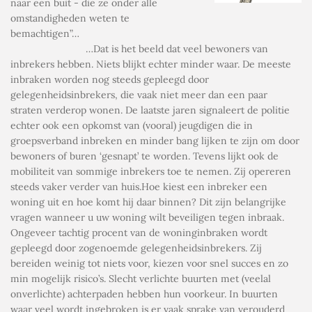
naar een buit - die ze onder alle
omstandigheden weten te
bemachtigen”…
…Dat is het beeld dat veel bewoners van
inbrekers hebben. Niets blijkt echter minder waar. De meeste
inbraken worden nog steeds gepleegd door
gelegenheidsinbrekers, die vaak niet meer dan een paar
straten verderop wonen. De laatste jaren signaleert de politie
echter ook een opkomst van (vooral) jeugdigen die in
groepsverband inbreken en minder bang lijken te zijn om door
bewoners of buren ‘gesnapt’ te worden. Tevens lijkt ook de
mobiliteit van sommige inbrekers toe te nemen. Zij opereren
steeds vaker verder van huis.Hoe kiest een inbreker een
woning uit en hoe komt hij daar binnen? Dit zijn belangrijke
vragen wanneer u uw woning wilt beveiligen tegen inbraak.
Ongeveer tachtig procent van de woninginbraken wordt
gepleegd door zogenoemde gelegenheidsinbrekers. Zij
bereiden weinig tot niets voor, kiezen voor snel succes en zo
min mogelijk risico’s. Slecht verlichte buurten met (veelal
onverlichte) achterpaden hebben hun voorkeur. In buurten
waar veel wordt ingebroken is er vaak sprake van verouderd