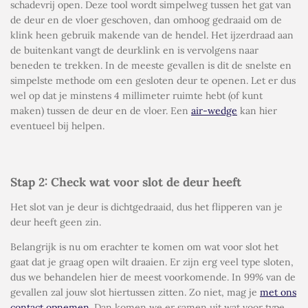
schadevrij open. Deze tool wordt simpelweg tussen het gat van
de deur en de vloer geschoven, dan omhoog gedraaid om de
klink heen gebruik makende van de hendel. Het ijzerdraad aan
de buitenkant vangt de deurklink en is vervolgens naar
beneden te trekken. In de meeste gevallen is dit de snelste en
simpelste methode om een gesloten deur te openen. Let er dus
wel op dat je minstens 4 millimeter ruimte hebt (of kunt
maken) tussen de deur en de vloer. Een
air-wedge
kan hier
eventueel bij helpen.
Stap 2: Check wat voor slot de deur heeft
Het slot van je deur is dichtgedraaid, dus het flipperen van je
deur heeft geen zin.
Belangrijk is nu om erachter te komen om wat voor slot het
gaat dat je graag open wilt draaien. Er zijn erg veel type sloten,
dus we behandelen hier de meest voorkomende. In 99% van de
gevallen zal jouw slot hiertussen zitten. Zo niet, mag je
met ons
contact opnemen
. Dan komen we er samen uit wat voor type