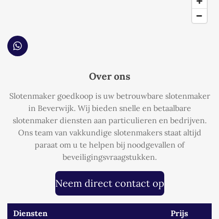
W
h
a
Over ons
t
s
Slotenmaker goedkoop is uw betrouwbare slotenmaker
A
p
in Beverwijk. Wij bieden snelle en betaalbare
p
slotenmaker diensten aan particulieren en bedrijven.
Ons team van vakkundige slotenmakers staat altijd
paraat om u te helpen bij noodgevallen of
beveiligingsvraagstukken.
Neem direct contact op
Diensten
Prijs