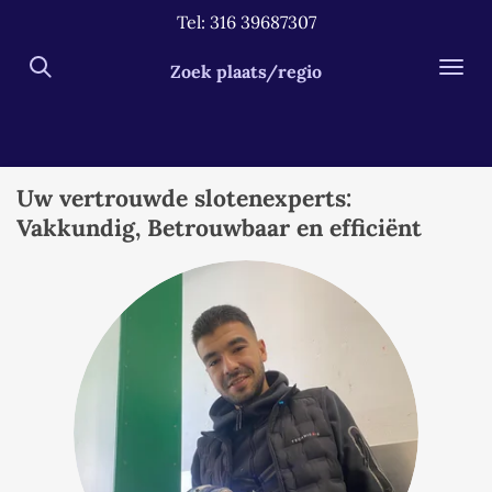
Tel: 316 39687307
Ga
direct
Zoek plaats/regio
naar
de
hoofdinhoud
Uw vertrouwde slotenexperts:
Vakkundig, Betrouwbaar en efficiënt