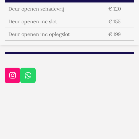
Deur openen schadevrij
€ 120
Deur openen inc slot
€ 155
Deur openen inc oplegslot
€ 199
I
W
n
h
s
a
t
t
a
s
g
A
r
p
a
p
m