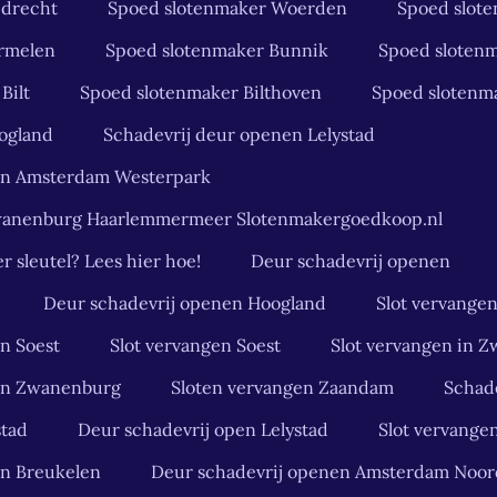
jdrecht
Spoed slotenmaker Woerden
Spoed slot
rmelen
Spoed slotenmaker Bunnik
Spoed slotenm
Bilt
Spoed slotenmaker Bilthoven
Spoed slotenm
ogland
Schadevrij deur openen Lelystad
en Amsterdam Westerpark
wanenburg Haarlemmermeer Slotenmakergoedkoop.nl
 sleutel? Lees hier hoe!
Deur schadevrij openen
Deur schadevrij openen Hoogland
Slot vervange
n Soest
Slot vervangen Soest
Slot vervangen in 
en Zwanenburg
Sloten vervangen Zaandam
Schad
stad
Deur schadevrij open Lelystad
Slot vervange
en Breukelen
Deur schadevrij openen Amsterdam Noor