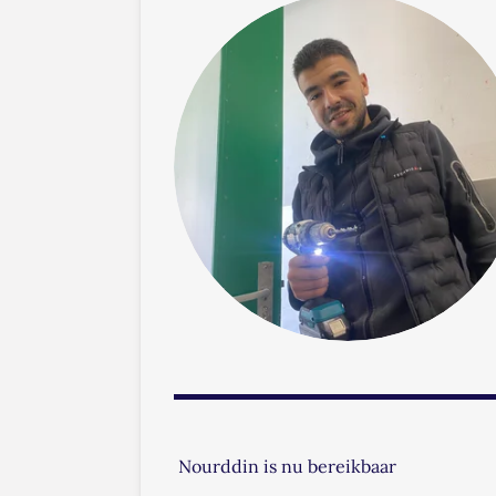
Nourddin is nu bereikbaar