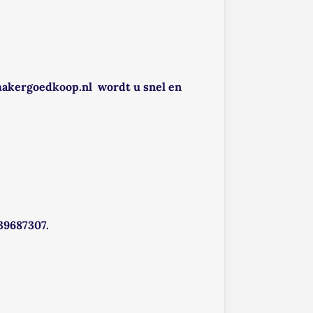
akergoedkoop.nl wordt u snel en
39687307.