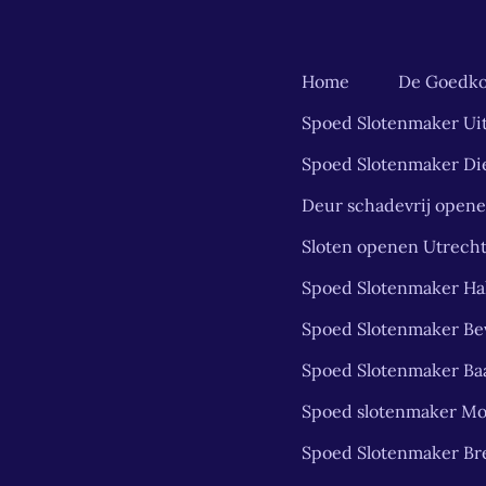
Ga
direct
naar
Home
De Goedko
de
Spoed Slotenmaker Ui
hoofdinhoud
Spoed Slotenmaker D
Deur schadevrij open
Sloten openen Utrech
Spoed Slotenmaker Ha
Spoed Slotenmaker Be
Spoed Slotenmaker Ba
Spoed slotenmaker M
Spoed Slotenmaker Br