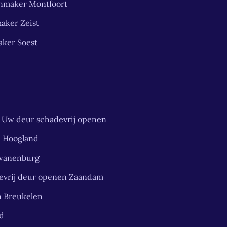
enmaker Montfoort
aker Zeist
aker Soest
Uw deur schadevrij openen
n Hoogland
Zwanenburg
evrij deur openen Zaandam
n Breukelen
d