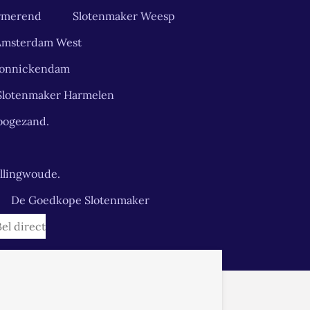
rmerend
Slotenmaker Weesp
Amsterdam West
Monnickendam
Slotenmaker Harmelen
oogezand.
llingwoude.
De Goedkope Slotenmaker
Bel direct