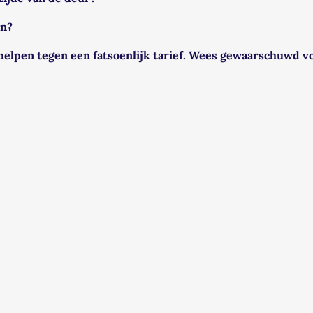
in?
 helpen tegen een fatsoenlijk tarief. Wees gewaarschuwd v