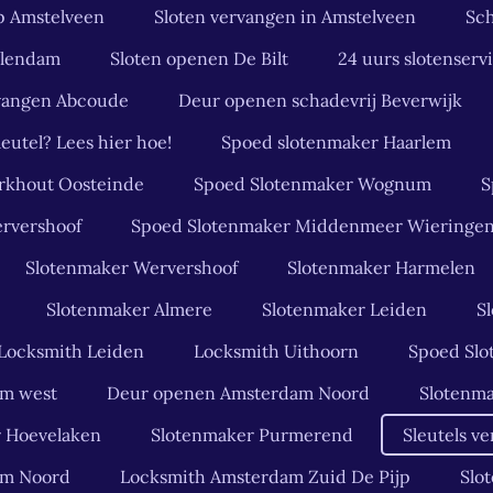
p Amstelveen
Sloten vervangen in Amstelveen
Sch
olendam
Sloten openen De Bilt
24 uurs slotenserv
vangen Abcoude
Deur openen schadevrij Beverwijk
eutel? Lees hier hoe!
Spoed slotenmaker Haarlem
rkhout Oosteinde
Spoed Slotenmaker Wognum
S
rvershoof
Spoed Slotenmaker Middenmeer Wieringe
Slotenmaker Wervershoof
Slotenmaker Harmelen
Slotenmaker Almere
Slotenmaker Leiden
S
Locksmith Leiden
Locksmith Uithoorn
Spoed Slo
am west
Deur openen Amsterdam Noord
Slotenma
 Hoevelaken
Slotenmaker Purmerend
Sleutels v
am Noord
Locksmith Amsterdam Zuid De Pijp
Slo