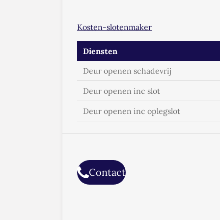
Kosten-slotenmaker
Diensten
Deur openen schadevrij
Deur openen inc slot
Deur openen inc oplegslot
Contact