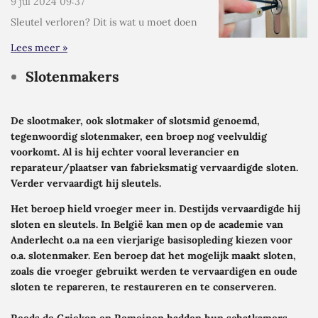
9 jul 2024
09:37
Sleutel verloren? Dit is wat u moet doen
Lees meer »
Slotenmakers
De slootmaker, ook slotmaker of slotsmid genoemd,
tegenwoordig slotenmaker, een broep nog veelvuldig
voorkomt. Al is hij echter vooral leverancier en
reparateur/plaatser van fabrieksmatig vervaardigde sloten.
Verder vervaardigt hij sleutels.
Het beroep hield vroeger meer in. Destijds vervaardigde hij
sloten en sleutels. In België kan men op de academie van
Anderlecht o.a na een vierjarige basisopleding kiezen voor
o.a. slotenmaker. Een beroep dat het mogelijk maakt sloten,
zoals die vroeger gebruikt werden te vervaardigen en oude
sloten te repareren, te restaureren en te conserveren.
Reeds de Grieken en Romeinen hadden hun schatkamers,