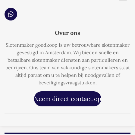
W
h
a
Over ons
t
s
Slotenmaker goedkoop is uw betrouwbare slotenmaker
A
p
gevestigd in Amsterdam. Wij bieden snelle en
p
betaalbare slotenmaker diensten aan particulieren en
bedrijven. Ons team van vakkundige slotenmakers staat
altijd paraat om u te helpen bij noodgevallen of
beveiligingsvraagstukken.
Neem direct contact op