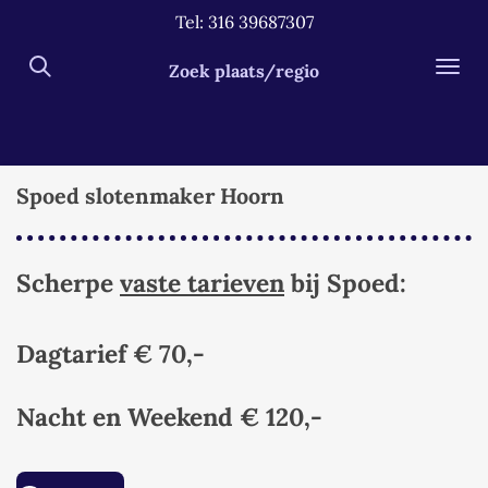
Tel: 316 39687307
Ga
direct
Zoek plaats/regio
naar
de
hoofdinhoud
Spoed slotenmaker Hoorn
Scherpe
vaste tarieven
bij Spoed:
Dagtarief € 70,-
Nacht en Weekend
€ 120,-