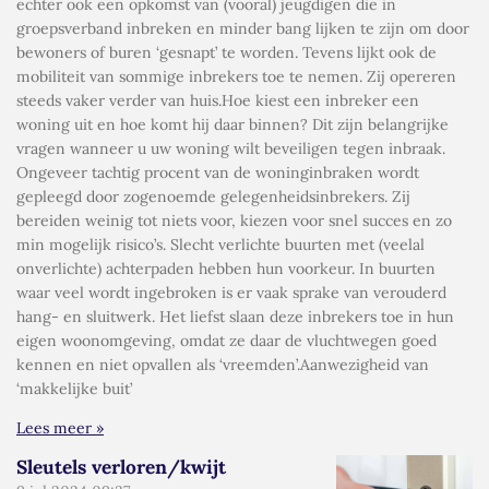
echter ook een opkomst van (vooral) jeugdigen die in
groepsverband inbreken en minder bang lijken te zijn om door
bewoners of buren ‘gesnapt’ te worden. Tevens lijkt ook de
mobiliteit van sommige inbrekers toe te nemen. Zij opereren
steeds vaker verder van huis.Hoe kiest een inbreker een
woning uit en hoe komt hij daar binnen? Dit zijn belangrijke
vragen wanneer u uw woning wilt beveiligen tegen inbraak.
Ongeveer tachtig procent van de woninginbraken wordt
gepleegd door zogenoemde gelegenheidsinbrekers. Zij
bereiden weinig tot niets voor, kiezen voor snel succes en zo
min mogelijk risico’s. Slecht verlichte buurten met (veelal
onverlichte) achterpaden hebben hun voorkeur. In buurten
waar veel wordt ingebroken is er vaak sprake van verouderd
hang- en sluitwerk. Het liefst slaan deze inbrekers toe in hun
eigen woonomgeving, omdat ze daar de vluchtwegen goed
kennen en niet opvallen als ‘vreemden’.Aanwezigheid van
‘makkelijke buit’
Lees meer »
Sleutels verloren/kwijt