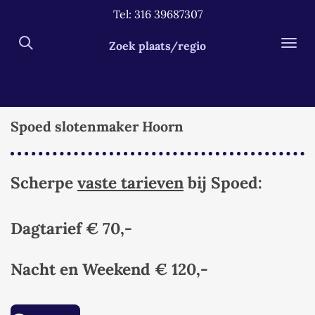
Tel: 316 39687307
Ga
direct
Zoek plaats/regio
naar
de
hoofdinhoud
Spoed slotenmaker Hoorn
Scherpe
vaste tarieven
bij Spoed:
Dagtarief € 70,-
Nacht en Weekend
€ 120,-