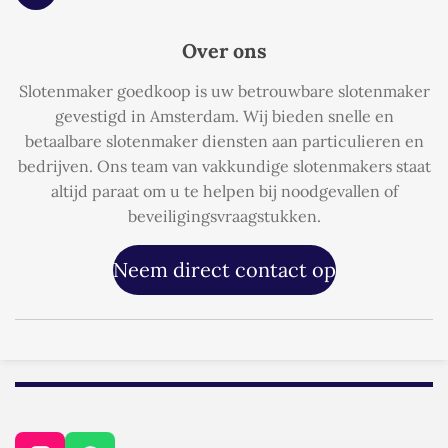
h
a
Over ons
t
s
Slotenmaker goedkoop is uw betrouwbare slotenmaker
A
p
gevestigd in Amsterdam. Wij bieden snelle en
p
betaalbare slotenmaker diensten aan particulieren en
bedrijven. Ons team van vakkundige slotenmakers staat
altijd paraat om u te helpen bij noodgevallen of
beveiligingsvraagstukken.
Neem direct contact op