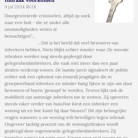
9 jul 2024
18:28
Doorgewinterde criminelen, altijd op zoek
naar een buit - die ze onder alle
omstandigheden weten te
bemachtigen”…
…Dat is het beeld dat veel bewoners van
inbrekers hebben. Niets blijkt echter minder waar. De meeste
inbraken worden nog steeds gepleegd door
gelegenheidsinbrekers, die vaak niet meer dan een paar
straten verderop wonen. De laatste jaren signaleert de politie
echter ook een opkomst van (vooral) jeugdigen die in
groepsverband inbreken en minder bang lijken te zijn om door
bewoners of buren ‘gesnapt’ te worden. Tevens lijkt ook de
mobiliteit van sommige inbrekers toe te nemen. Zij opereren
steeds vaker verder van huis.Hoe kiest een inbreker een
woning uit en hoe komt hij daar binnen? Dit zijn belangrijke
vragen wanneer u uw woning wilt beveiligen tegen inbraak.
Ongeveer tachtig procent van de woninginbraken wordt
gepleegd door zogenoemde gelegenheidsinbrekers. Zij
bereiden weinig tot niets voor, kiezen voor snel succes en zo