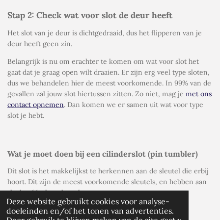
Stap 2: Check wat voor slot de deur heeft
Het slot van je deur is dichtgedraaid, dus het flipperen van je
deur heeft geen zin.
Belangrijk is nu om erachter te komen om wat voor slot het
gaat dat je graag open wilt draaien. Er zijn erg veel type sloten,
dus we behandelen hier de meest voorkomende. In 99% van de
gevallen zal jouw slot hiertussen zitten. Zo niet, mag je
met ons
contact opnemen
. Dan komen we er samen uit wat voor type
slot je hebt.
Wat je moet doen bij een cilinderslot (pin tumbler)
Dit slot is het makkelijkst te herkennen aan de sleutel die erbij
hoort. Dit zijn de meest voorkomende sleutels, en hebben aan
slechts één kant kartels.
Deze website gebruikt cookies voor analyse-
NLBedrijfsvermelding.nl - Gratis uw bedr
doeleinden en/of het tonen van advertenties.