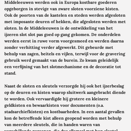
Middeleeuwen werden ook in Europa kostbare goederen
opgeborgen in stevige van zware sloten voorziene kisten.
Ook de poorten van de kastelen en steden werden afgesloten
met imposante deuren of hekken, die afgesloten werden met
sloten. In de Middeleeuwen is de ontwikkeling van het
ijzeren slot slot pas goed op gang gekomen. De onderdelen
werden eerst in ruwe vorm voorgesmeed en werden daarna
zonder verhitting
verder afgewerkt. Dit gebeurde met
behulp van zagen, beitels en vijlen, terwijl voor de gravering
gebruik werd gemaakt van de burein. Zo kwam geleidelijk
een verfijning van het slotmechanisme en de decoratie tot
stand.
Naast de sloten en sleutels verzorgde hij ook het ijzerbeslag
op de deuren en kisten waarop sluitwerk aangebracht diende
te worden. Ook vervaardigde hij grotere en kleinere
geldkisten en bewaarkisten voor documenten (o.a.
stadsarchiefkisten) en kostbaarheden. In een aantal gevallen
kon de betreffende kist alleen geopend worden met behulp
van meerdere sleutels, die in handen waren van
verschillende personen, die dus allemaal met hun sleutel