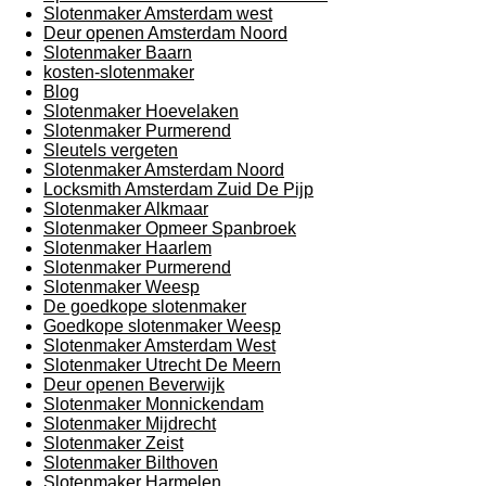
Slotenmaker Amsterdam west
Deur openen Amsterdam Noord
Slotenmaker Baarn
kosten-slotenmaker
Blog
Slotenmaker Hoevelaken
Slotenmaker Purmerend
Sleutels vergeten
Slotenmaker Amsterdam Noord
Locksmith Amsterdam Zuid De Pijp
Slotenmaker Alkmaar
Slotenmaker Opmeer Spanbroek
Slotenmaker Haarlem
Slotenmaker Purmerend
Slotenmaker Weesp
De goedkope slotenmaker
Goedkope slotenmaker Weesp
Slotenmaker Amsterdam West
Slotenmaker Utrecht De Meern
Deur openen Beverwijk
Slotenmaker Monnickendam
Slotenmaker Mijdrecht
Slotenmaker Zeist
Slotenmaker Bilthoven
Slotenmaker Harmelen