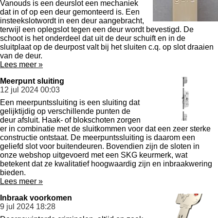
Vanouds is een deurslot een mechaniek
dat in of op een deur gemonteerd is. Een
insteekslotwordt in een deur aangebracht,
terwijl een oplegslot tegen een deur wordt bevestigd. De
schoot is het onderdeel dat uit de deur schuift en in de
sluitplaat op de deurpost valt bij het sluiten c.q. op slot draaien
van de deur.
Lees meer »
Meerpunt sluiting
12 jul 2024
00:03
Een meerpuntssluiting is een sluiting dat
gelijktijdig op verschillende punten de
deur afsluit. Haak- of blokschoten zorgen
er in combinatie met de sluitkommen voor dat een zeer sterke
constructie ontstaat. De meerpuntssluiting is daarom een
geliefd slot voor buitendeuren. Bovendien zijn de sloten in
onze webshop uitgevoerd met een SKG keurmerk, wat
betekent dat ze kwalitatief hoogwaardig zijn en inbraakwering
bieden.
Lees meer »
Inbraak voorkomen
9 jul 2024
18:28