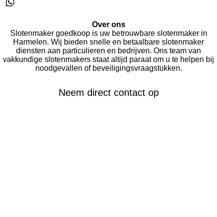
W
h
Over ons
a
Slotenmaker goedkoop is uw betrouwbare slotenmaker in
t
Harmelen. Wij bieden snelle en betaalbare slotenmaker
s
diensten aan particulieren en bedrijven. Ons team van
A
vakkundige slotenmakers staat altijd paraat om u te helpen bij
p
noodgevallen of beveiligingsvraagstukken.
p
Neem direct contact op
I
W
n
h
s
a
t
t
a
s