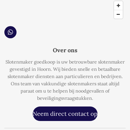
W
h
a
Over ons
t
s
Slotenmaker goedkoop is uw betrouwbare slotenmaker
A
p
gevestigd in Hoorn. Wij bieden snelle en betaalbare
p
slotenmaker diensten aan particulieren en bedrijven.
Ons team van vakkundige slotenmakers staat altijd
paraat om u te helpen bij noodgevallen of
beveiligingsvraagstukken.
Neem direct contact op