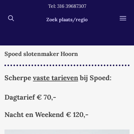
Tel: 316 39687307
Ga
direct
Zoek plaats/regio
naar
de
hoofdinhoud
Spoed slotenmaker Hoorn
Scherpe
vaste tarieven
bij Spoed:
Dagtarief € 70,-
Nacht en Weekend
€ 120,-