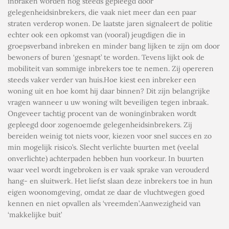
inbraken worden nog steeds gepleegd door
gelegenheidsinbrekers, die vaak niet meer dan een paar
straten verderop wonen. De laatste jaren signaleert de politie
echter ook een opkomst van (vooral) jeugdigen die in
groepsverband inbreken en minder bang lijken te zijn om door
bewoners of buren ‘gesnapt’ te worden. Tevens lijkt ook de
mobiliteit van sommige inbrekers toe te nemen. Zij opereren
steeds vaker verder van huis.Hoe kiest een inbreker een
woning uit en hoe komt hij daar binnen? Dit zijn belangrijke
vragen wanneer u uw woning wilt beveiligen tegen inbraak.
Ongeveer tachtig procent van de woninginbraken wordt
gepleegd door zogenoemde gelegenheidsinbrekers. Zij
bereiden weinig tot niets voor, kiezen voor snel succes en zo
min mogelijk risico’s. Slecht verlichte buurten met (veelal
onverlichte) achterpaden hebben hun voorkeur. In buurten
waar veel wordt ingebroken is er vaak sprake van verouderd
hang- en sluitwerk. Het liefst slaan deze inbrekers toe in hun
eigen woonomgeving, omdat ze daar de vluchtwegen goed
kennen en niet opvallen als ‘vreemden’.Aanwezigheid van
‘makkelijke buit’