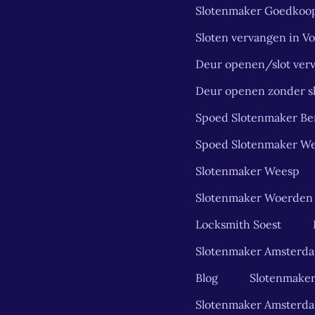
Slotenmaker Goedkoo
Sloten vervangen in V
Deur openen/slot ver
Deur openen zonder sl
Spoed Slotenmaker Be
Spoed Slotenmaker We
Slotenmaker Weesp
Slotenmaker Woerden
Locksmith Soest
Slotenmaker Amsterd
Blog
Slotenmaker
Slotenmaker Amsterd