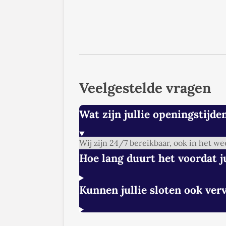
Veelgestelde vragen
Wat zijn jullie openingstijde
Wij zijn 24/7 bereikbaar, ook in het w
Hoe lang duurt het voordat ju
Kunnen jullie sloten ook ve