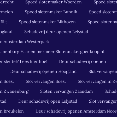
jdrecht
Spoed slotenmaker Woerden
Spoed slot
rmelen
Spoed slotenmaker Bunnik
Spoed slotenm
Bilt
Spoed slotenmaker Bilthoven
Spoed slotenm
ogland
Schadevrij deur openen Lelystad
en Amsterdam Westerpark
wanenburg Haarlemmermeer Slotenmakergoedkoop.nl
 sleutel? Lees hier hoe!
Deur schadevrij openen
Deur schadevrij openen Hoogland
Slot vervange
n Soest
Slot vervangen Soest
Slot vervangen in 
en Zwanenburg
Sloten vervangen Zaandam
Schad
stad
Deur schadevrij open Lelystad
Slot vervange
en Breukelen
Deur schadevrij openen Amsterdam Noor