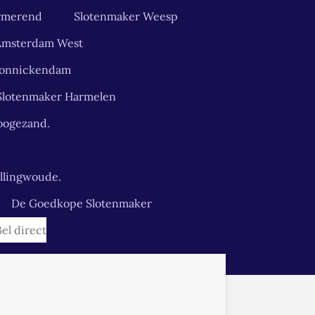
rmerend
Slotenmaker Weesp
Amsterdam West
Monnickendam
Slotenmaker Harmelen
oogezand.
llingwoude.
De Goedkope Slotenmaker
Bel direct