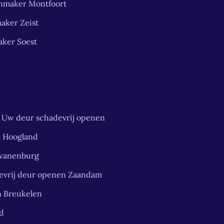
enmaker Montfoort
aker Zeist
aker Soest
Uw deur schadevrij openen
n Hoogland
Zwanenburg
evrij deur openen Zaandam
n Breukelen
d