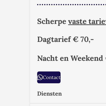
Scherpe
vaste tari
Dagtarief € 70,-
Nacht en Weekend
Contact
Diensten