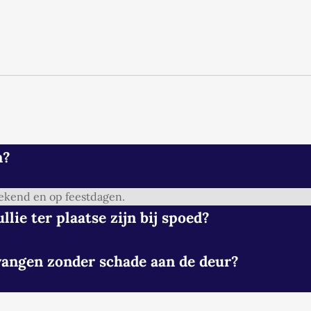
n?
eekend en op feestdagen.
llie ter plaatse zijn bij spoed?
rvangen zonder schade aan de deur?