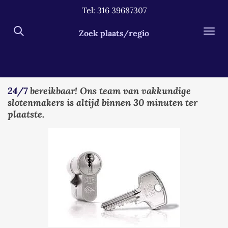
Tel: 316 39687307
Ga
direct
Zoek plaats/regio
naar
de
hoofdinhoud
24/7
bereikbaar! Ons team van vakkundige
slotenmakers is altijd binnen 30 minuten ter
plaatste.