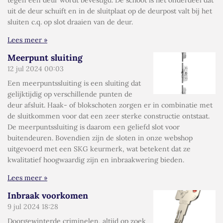
tegen een deur wordt bevestigd. De schoot is het onderdeel dat
uit de deur schuift en in de sluitplaat op de deurpost valt bij het
sluiten c.q. op slot draaien van de deur.
Lees meer »
Meerpunt sluiting
12 jul 2024
00:03
Een meerpuntssluiting is een sluiting dat
gelijktijdig op verschillende punten de
deur afsluit. Haak- of blokschoten zorgen er in combinatie met
de sluitkommen voor dat een zeer sterke constructie ontstaat.
De meerpuntssluiting is daarom een geliefd slot voor
buitendeuren. Bovendien zijn de sloten in onze webshop
uitgevoerd met een SKG keurmerk, wat betekent dat ze
kwalitatief hoogwaardig zijn en inbraakwering bieden.
Lees meer »
Inbraak voorkomen
9 jul 2024
18:28
Doorgewinterde criminelen, altijd op zoek