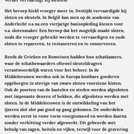
Verder vervaardigt hij sleutels.
Het beroep hield vroeger meer in. Destijds vervaardigde hij
sloten en sleutels. In België kan men op de academie van
Anderlecht o.a na een vierjarige basisopleding kiezen voor
o.a. slotenmaker. Een beroep dat het mogelijk maakt sloten,
zoals die vroeger gebruikt werden te vervaardigen en oude
sloten te repareren, te restaureren en te conserveren.
Reeds de Grieken en Romeinen hadden hun schatkamers,
waar de schatbewaarders oftewel sleuteldragers
verantwoordelijk waren voor het beheer. In de
Middeleeuwen werden ook in Europa kostbare goederen
opgeborgen in stevige van zware sloten voorziene kisten.
Ook de poorten van de kastelen en steden werden afgesloten
met imposante deuren of hekken, die afgesloten werden met
sloten. In de Middeleeuwen is de ontwikkeling van het
ijzeren slot slot pas goed op gang gekomen. De onderdelen
werden eerst in ruwe vorm voorgesmeed en werden daarna
zonder verhitting
verder afgewerkt. Dit gebeurde met
behulp van zagen, beitels en vijlen, terwijl voor de gravering