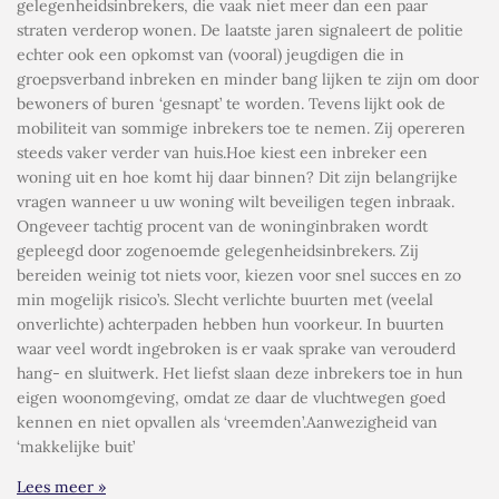
gelegenheidsinbrekers, die vaak niet meer dan een paar
straten verderop wonen. De laatste jaren signaleert de politie
echter ook een opkomst van (vooral) jeugdigen die in
groepsverband inbreken en minder bang lijken te zijn om door
bewoners of buren ‘gesnapt’ te worden. Tevens lijkt ook de
mobiliteit van sommige inbrekers toe te nemen. Zij opereren
steeds vaker verder van huis.Hoe kiest een inbreker een
woning uit en hoe komt hij daar binnen? Dit zijn belangrijke
vragen wanneer u uw woning wilt beveiligen tegen inbraak.
Ongeveer tachtig procent van de woninginbraken wordt
gepleegd door zogenoemde gelegenheidsinbrekers. Zij
bereiden weinig tot niets voor, kiezen voor snel succes en zo
min mogelijk risico’s. Slecht verlichte buurten met (veelal
onverlichte) achterpaden hebben hun voorkeur. In buurten
waar veel wordt ingebroken is er vaak sprake van verouderd
hang- en sluitwerk. Het liefst slaan deze inbrekers toe in hun
eigen woonomgeving, omdat ze daar de vluchtwegen goed
kennen en niet opvallen als ‘vreemden’.Aanwezigheid van
‘makkelijke buit’
Lees meer »