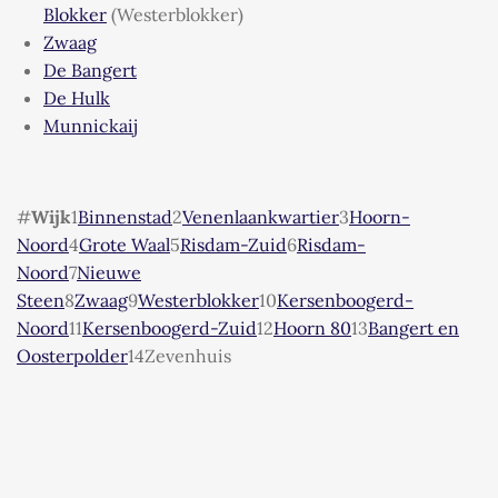
Blokker
(Westerblokker)
Zwaag
De Bangert
De Hulk
Munnickaij
#
Wijk
1
Binnenstad
2
Venenlaankwartier
3
Hoorn-
Noord
4
Grote Waal
5
Risdam-Zuid
6
Risdam-
Noord
7
Nieuwe
Steen
8
Zwaag
9
Westerblokker
10
Kersenboogerd-
Noord
11
Kersenboogerd-Zuid
12
Hoorn 80
13
Bangert en
Oosterpolder
14Zevenhuis